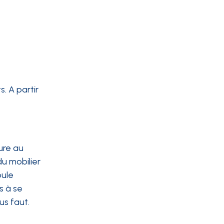
. A partir
ure au
du mobilier
oule
s à se
us faut.