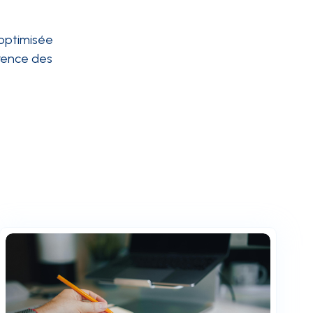
 optimisée
rence des