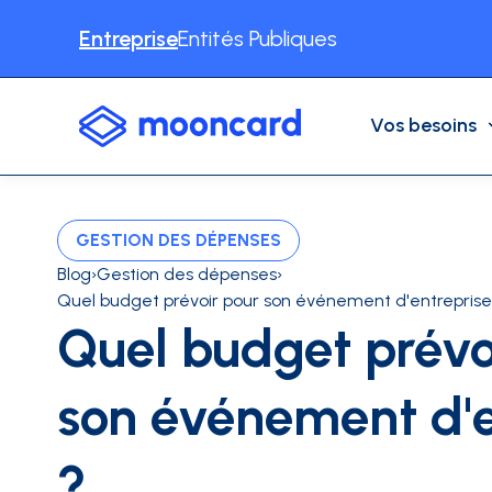
Entreprise
Entités Publiques
Vos besoins
VOS BESOINS
NOS SOLUTIONS
CAS D'USAGE
GESTION DES DÉPENSES
Automatisation comptable
Notes de frais
Dépenses Professionnelles
Blog
›
Gestion des dépenses
›
Quel budget prévoir pour son événement d'entrepris
Cartes physiques
Récupération de TVA
Quel budget prévo
Déplacements professionnels
Autres cas d'usages
Cartes virtuelles
son événement d'e
INDUSTRIES
BTP
Consulting
Associat
CONTENU
Partenaires
Facturation électronique
?
Livre blancs / Études