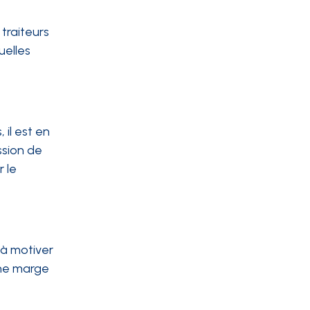
 traiteurs
uelles
il est en
ssion de
r le
 à motiver
une marge