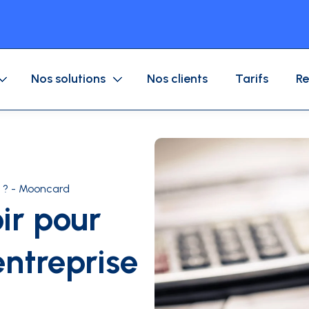
Nos solutions
Nos clients
Tarifs
Re
Application mobile
Dépenses entreprises
Carte Achat
e ? - Mooncard
Circuit de validation
Flotte auto
ir pour
Carte Carburant
Logiciel de gestion des dépenses
ntreprise
ions
Blog
Témoignages
À propos
Calculateur RO