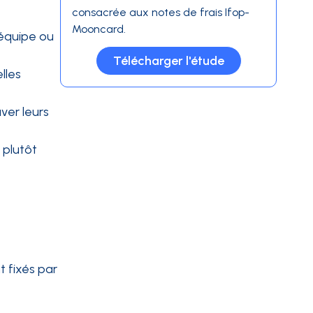
consacrée aux notes de frais Ifop-
Mooncard.
’équipe ou
Télécharger l'étude
lles
uver leurs
 plutôt
t fixés par