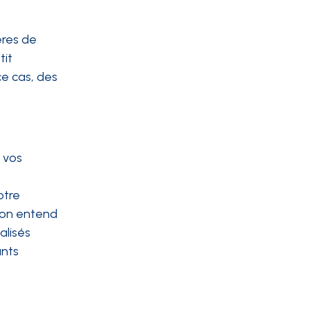
ères de
tit
ce cas, des
 vos
otre
t on entend
alisés
ants