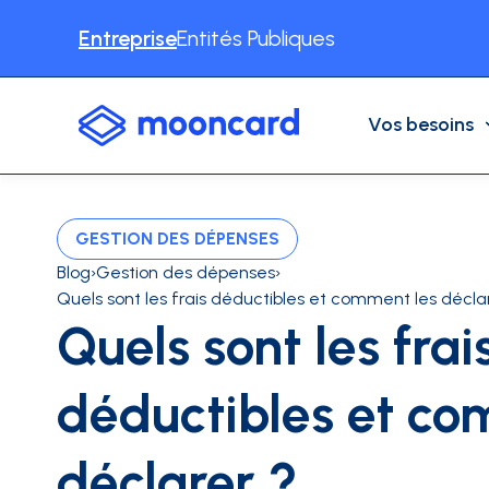
Entreprise
Entités Publiques
Vos besoins
VOS BESOINS
NOS SOLUTIONS
CAS D'USAGE
GESTION DES DÉPENSES
Automatisation comptable
Notes de frais
Dépenses Professionnelles
Blog
›
Gestion des dépenses
›
Quels sont les frais déductibles et comment les décla
Cartes physiques
Récupération de TVA
Quels sont les frai
Déplacements professionnels
Autres cas d'usages
Cartes virtuelles
déductibles et co
INDUSTRIES
BTP
Consulting
Associat
CONTENU
Partenaires
Facturation électronique
déclarer ?
Livre blancs / Études