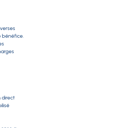
iverses
e bénéfice.
es
charges
 direct
ilisé