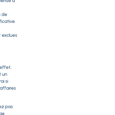
épense a
s de
ficative
t exclues
effet,
t un
ai si
’affaires
vez pas
age