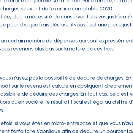
 l’exercice auquel elle se rattache. Par exemple, si la d
es charges relevant de l’exercice comptable 2020.
iée, d’où la nécessité de conserver tous vos justificatif
e pour chaque frais déclaré, il vous faut une pièce justi
xiste un certain nombre de dépenses qui sont expressémen
 Nous revenons plus bas sur la nature de ces frais.
vous n’avez pas la possibilité de déduire de charges. En 
impôt sur le revenu est calculé en appliquant directemen
ssibilité de déduire des charges. En tout cas, cela est vr
rs qu’en société, le résultat fiscal est égal au chiffre d
s.
utefois, si vous êtes en micro-entreprise et que vous n’a
ent forfaitaire s’applique afin de déduire un pourcent