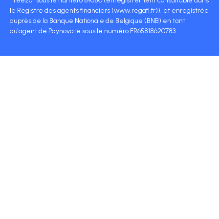
Treezor sous le numéro 89380 (enregistrement consultable dans
le Registre des agents financiers (www.regafi.fr)), et enregistrée
auprès de la Banque Nationale de Belgique (BNB) en tant
qu'agent de Paynovate sous le numéro FR65818620783