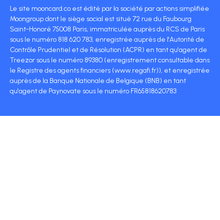
Le site mooncard.co est édité par la société par actions simplifiée
Moongroup dont le siège social est situé 72 rue du Faubourg
Saint-Honoré 75008 Paris, immatriculée auprès du RCS de Paris
sous le numéro 818 620 783, enregistrée auprès de l'Autorité de
Contrôle Prudentiel et de Résolution (ACPR) en tant qu'agent de
Treezor sous le numéro 89380 (enregistrement consultable dans
le Registre des agents financiers (www.regafi.fr)), et enregistrée
auprès de la Banque Nationale de Belgique (BNB) en tant
qu'agent de Paynovate sous le numéro FR65818620783