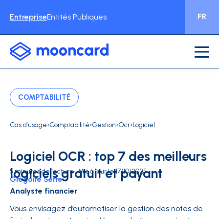
FR
Entreprise
Entités Publiques
COMPTABILITÉ
›
›
›
›
Cas d'usage
Comptabilité
Gestion
Ocr
Logiciel
Logiciel OCR : top 7 des meilleurs
logiciels gratuit et payant
5 minutes de lecture | Mis à jour le 17/10/2025
Grégoire Serre
Analyste financier
Vous envisagez d’automatiser la gestion des notes de