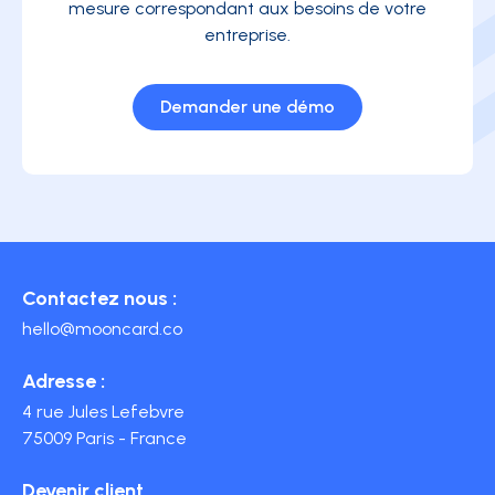
mesure correspondant aux besoins de votre
entreprise.
Demander une démo
Contactez nous :
hello@mooncard.co
Adresse :
4 rue Jules Lefebvre
75009 Paris - France
Devenir client