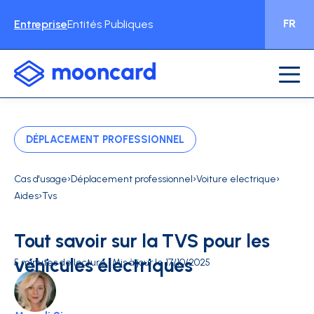
FR
Entreprise
Entités Publiques
DÉPLACEMENT PROFESSIONNEL
›
›
›
Cas d'usage
Déplacement professionnel
Voiture electrique
›
Aides
Tvs
Tout savoir sur la TVS pour les
véhicules électriques
5 minutes de lecture | Mis à jour le 17/10/2025