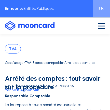
FR
Entreprise
Entités Publiques
TVA
›
›
›
Cas d'usage
TVA
Exercice comptable
Arrete des comptes
Arrêté des comptes : tout savoir
sur la procédure
4 minutes de lecture | Mis à jour le 17/10/2025
Yannick Agbohoun
Responsable Comptable
La loi impose à toute société industrielle et