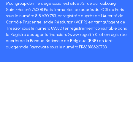
Moongroup dont le siège social est situé 72 rue du Faubourg
Saint-Honoré 75008 Paris, immatriculée auprès du RCS de Paris
sous le numéro 818 620 783, enregistrée auprès de l'Autorité de
Contrôle Prudentiel et de Résolution (ACPR) en tant qu'agent de
Treezor sous le numéro 89380 (enregistrement consultable dans
le Registre des agents financiers (www.regafi.fr)), et enregistrée
auprès de la Banque Nationale de Belgique (BNB) en tant
qu'agent de Paynovate sous le numéro FR65818620783