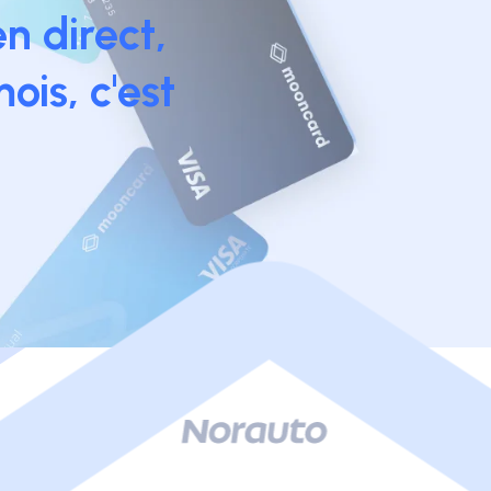
n direct,
ois, c'est
»