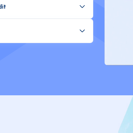
orme, garantissant l'intégrité
dit
ain.
'archivage électronique sécurisé,
rche multicritères pour simplifier
lances SMS automatiques vers vos
es de paiement en cas de reçus