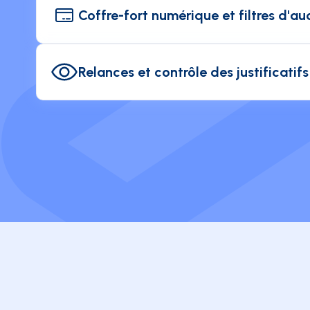
cryptographique unique et un horodatage conf
Coffre-fort numérique et filtres d'au
absolue du fichier depuis sa création sur le terr
Vos pièces sont centralisées dans un espace d
accessible 24h/24 et doté d'un moteur de reche
Relances et contrôle des justificatifs
grandement la préparation des contrôles.
Renforcez le contrôle interne grâce à des re
agents et suspendez temporairement les cart
manquants après plusieurs rappels.