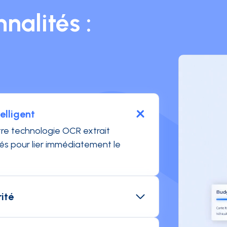
nalités :
elligent
otre technologie OCR extrait
s pour lier immédiatement le
ité
t avec une empreinte