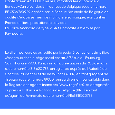
Cantersteen 47, 1000 Bruxelles, immatriculée auprès de la
Banque-Carrefour des Entreprises de Belgique sous le numéro
BE 0506 763 929, agréée par la Banque Nationale de Belgique en
qualité d'établissement de monnaie électronique, exerçant en
France en libre prestation de services.
La Carte Mooncard de type VISA ® Corporate est émise par
Paynovate.
Le site mooncard.co est édité par la société par actions simplifiée
Moongroup dont le siège social est situé 72 rue du Faubourg
Saint-Honoré 75008 Paris, immatriculée auprès du RCS de Paris
sous le numéro 818 620 783, enregistrée auprès de l'Autorité de
Contrôle Prudentiel et de Résolution (ACPR) en tant qu'agent de
Treezor sous le numéro 89380 (enregistrement consultable dans
le Registre des agents financiers (www.regafi.fr)), et enregistrée
auprès de la Banque Nationale de Belgique (BNB) en tant
qu'agent de Paynovate sous le numéro FR65818620783