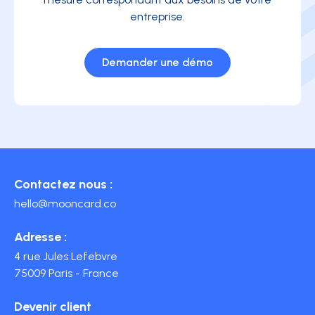
entreprise.
Demander une démo
Contactez nous :
hello@mooncard.co
Adresse :
4 rue Jules Lefebvre
75009 Paris - France
Devenir client