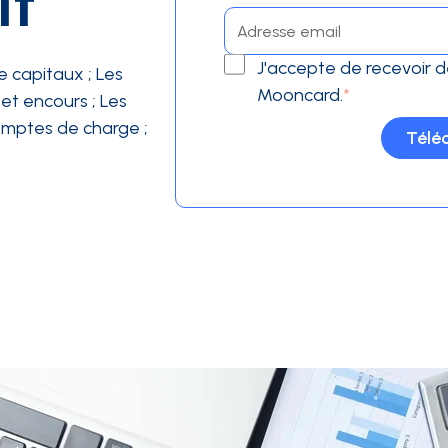
it
J'accepte de recevoir
 capitaux ; Les
Mooncard.
*
et encours ; Les
comptes de charge ;
Télé