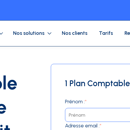
Nos solutions
Nos clients
Tarifs
Re
Application mobile
Dépenses entreprises
Carte Achat
le
1 Plan Comptable
Circuit de validation
Flotte auto
Carte Carburant
e
Prénom :
*
Logiciel de gestion des dépenses
ions
Blog
Témoignages
Adresse email :
*
À propos
Calculateur RO