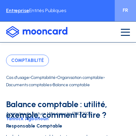
FR
Entreprise
Entités Publiques
COMPTABILITÉ
›
›
›
Cas d'usage
Comptabilité
Organisation comptable
›
Documents comptables
Balance comptable
Balance comptable : utilité,
exemple, comment la lire ?
4 minutes de lecture | Mis à jour le 17/10/2025
Yannick Agbohoun
Responsable Comptable