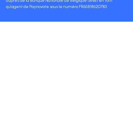
auprès de la Banque Nationale de Belgique (BNB) en tant
qu'agent de Paynovate sous le numéro FR65818620783