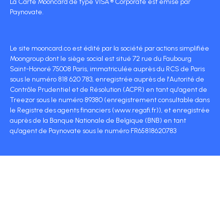
La Carte Mooncard de type VISA ® Corporate est émise par
Paynovate.
Le site mooncard.co est édité par la société par actions simplifiée
Moongroup dont le siège social est situé 72 rue du Faubourg
Saint-Honoré 75008 Paris, immatriculée auprès du RCS de Paris
sous le numéro 818 620 783, enregistrée auprès de l'Autorité de
Contrôle Prudentiel et de Résolution (ACPR) en tant qu'agent de
Treezor sous le numéro 89380 (enregistrement consultable dans
le Registre des agents financiers (www.regafi.fr)), et enregistrée
auprès de la Banque Nationale de Belgique (BNB) en tant
qu'agent de Paynovate sous le numéro FR65818620783