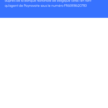
auprès de la Banque Nationale de Belgique (BNB) en tant
qu'agent de Paynovate sous le numéro FR65818620783