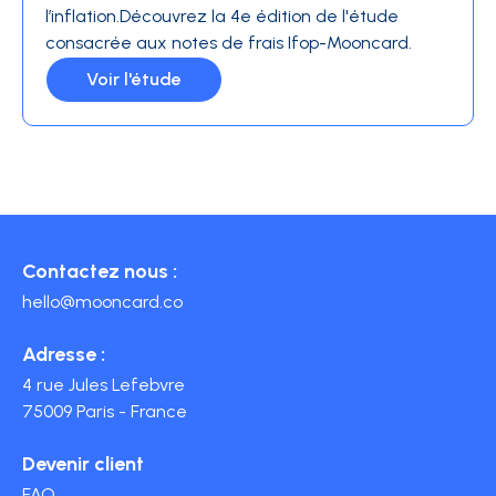
l’inflation.Découvrez la 4e édition de l'étude
consacrée aux notes de frais Ifop-Mooncard.
Voir l'étude
Contactez nous :
hello@mooncard.co
Adresse :
4 rue Jules Lefebvre
75009 Paris - France
Devenir client
FAQ