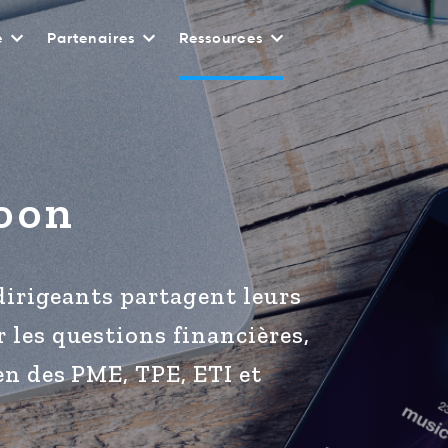
e
Partenaires
Ressources
oon
dirigeants partagent leurs
les questions financières,
en des PME, TPE, ETI et