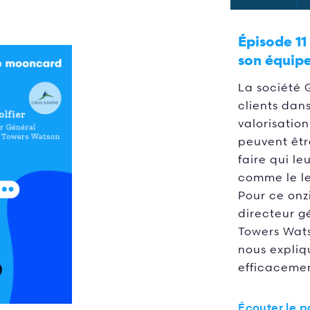
Épisode 11
son équipe 
La société
clients dans
valorisation
peuvent êtr
faire qui le
comme le le
Pour ce onz
directeur g
Towers Wats
nous expli
efficacemen
Écouter le 