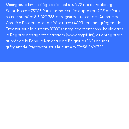
Moongroup dont le siège social est situé 72 rue du Faubourg
Saint-Honoré 75008 Paris, immatriculée auprès du RCS de Paris
sous le numéro 818 620 783, enregistrée auprès de l'Autorité de
Contrôle Prudentiel et de Résolution (ACPR) en tant qu'agent de
Treezor sous le numéro 89380 (enregistrement consultable dans
le Registre des agents financiers (www.regafi.fr)), et enregistrée
auprès de la Banque Nationale de Belgique (BNB) en tant
qu'agent de Paynovate sous le numéro FR65818620783