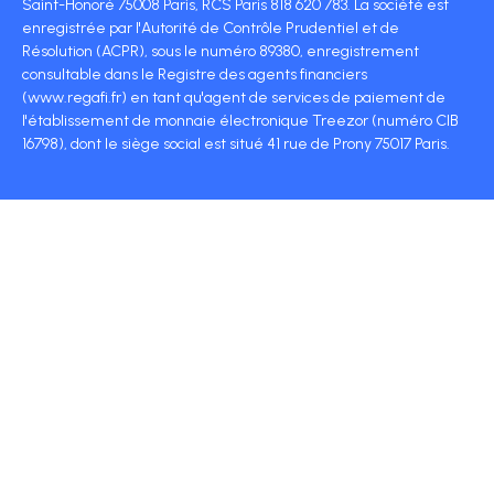
Saint-Honoré 75008 Paris, RCS Paris 818 620 783. La société est
enregistrée par l'Autorité de Contrôle Prudentiel et de
Résolution (ACPR), sous le numéro 89380, enregistrement
consultable dans le Registre des agents financiers
(www.regafi.fr) en tant qu'agent de services de paiement de
l'établissement de monnaie électronique Treezor (numéro CIB
16798), dont le siège social est situé 41 rue de Prony 75017 Paris.