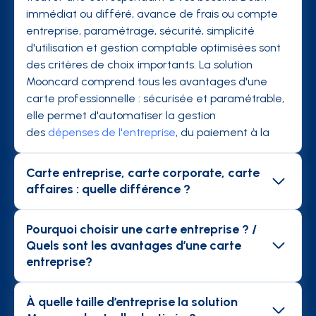
immédiat ou différé, avance de frais ou compte
entreprise, paramétrage, sécurité, simplicité
d'utilisation et gestion comptable optimisées sont
des critères de choix importants. La solution
Mooncard comprend tous les avantages d'une
carte professionnelle : sécurisée et paramétrable,
elle permet d'automatiser la gestion
des
dépenses de l'entreprise
, du paiement à la
comptabilité.
Carte entreprise, carte corporate, carte
affaires : quelle différence ?
Les cartes affaires sont des cartes de crédit
classiques configurée en paiement différé. Le
Pourquoi choisir une carte entreprise ? /
collaborateur peut donc demander le
Quels sont les avantages d’une carte
remboursement avant d'être débité. Les cartes
entreprise?
entreprises ou carte business ont l'avantage
Dans le cadre de leurs missions, les collaborateurs
d'éviter l'avance de frais car elles sont alimentées
de l'entreprise sont amenés à effectuer des
À quelle taille d’entreprise la solution
depuis le compte de l'entreprise. Cependant, ces
dépenses (
déplacements
, repas, abonnement...).