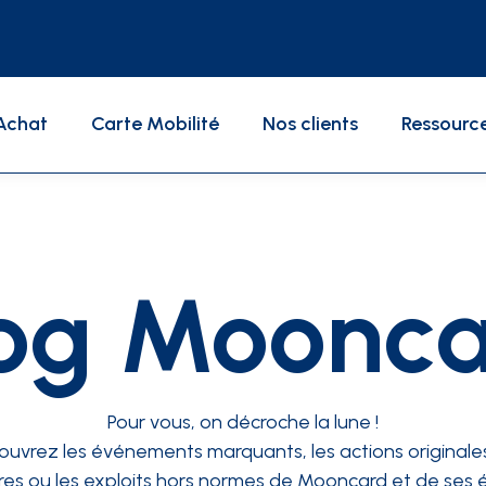
Achat
Carte Mobilité
Nos clients
Ressourc
Livres blancs / Études
og Moonc
Pour vous, on décroche la lune !
uvrez les événements marquants, les actions originales
es ou les exploits hors normes de Mooncard et de ses 