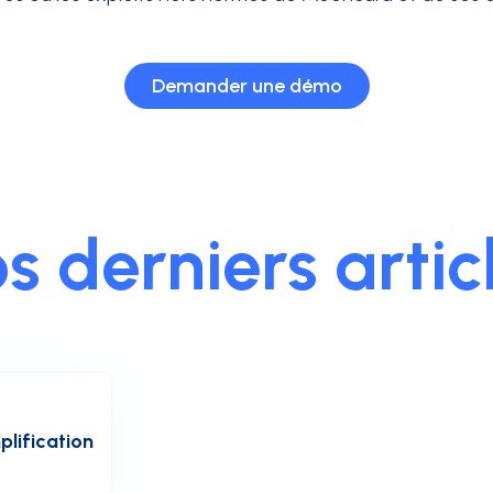
Demander une démo
s derniers artic
plification