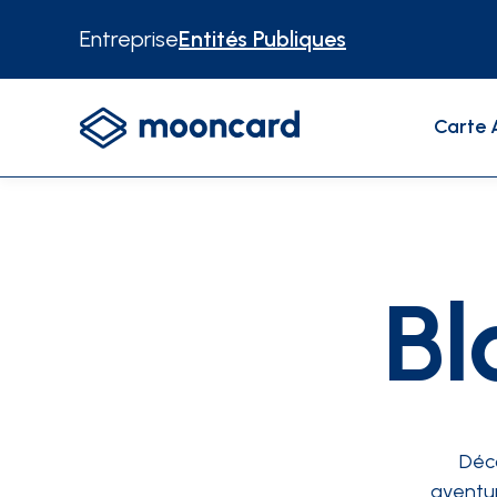
Entreprise
Entités Publiques
Carte 
RESSOURCES
Partenaires
Bl
À propos
Déco
aventur