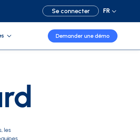
FR
Se connecter
es
Demander une démo
Blog
ard
, les
équipes.