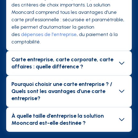
des critères de choix importants. La solution
Mooncard comprend tous les avantages d'une
carte professionnelle : sécurisée et paramétrable,
elle permet d'automatiser la gestion
des
dépenses de l'entreprise
, du paiement à la
comptabilité.
Carte entreprise, carte corporate, carte
affaires : quelle différence ?
Les cartes affaires sont des cartes de crédit
classiques configurée en paiement différé. Le
Pourquoi choisir une carte entreprise ? /
collaborateur peut donc demander le
Quels sont les avantages d’une carte
remboursement avant d'être débité. Les cartes
entreprise?
entreprises ou carte business ont l'avantage
Dans le cadre de leurs missions, les collaborateurs
d'éviter l'avance de frais car elles sont alimentées
de l'entreprise sont amenés à effectuer des
À quelle taille d’entreprise la solution
depuis le compte de l'entreprise. Cependant, ces
dépenses (
déplacements
, repas, abonnement...).
Mooncard est-elle destinée ?
deux cartes n'exonèrent pas les collaborateurs de
La gestion des
notes de frais
liées à ces dépenses
La solution Mooncard est destinée à toutes les
la lourdeur administrative des notes de frais. Les
est fastidieuse, surtout quand l'entreprise n'a pas
entreprises dont les collaborateurs sont amenés à