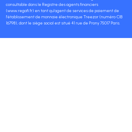
consultable dans le Registre des agents financiers
(www.regafi.fr) en tant qu'agent de services de paiement de
l'établissement de monnaie électronique Treezor (numéro CIB
16798), dont le siège social est situé 41 rue de Prony 75017 Paris.