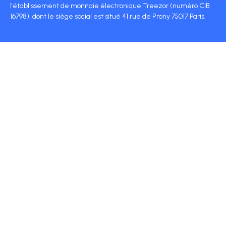
l'établissement de monnaie électronique Treezor (numéro CIB
16798), dont le siège social est situé 41 rue de Prony 75017 Paris.