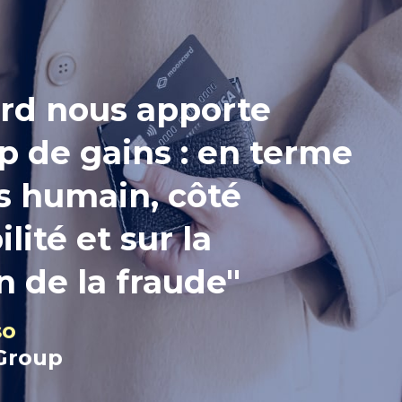
rd nous apporte
 de gains : en terme
s humain, côté
ité et sur la
n de la fraude"
so
 Group