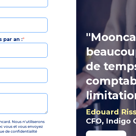
"Moonca
 par an :
*
beaucoup
de temp
comptabil
limitatio
Edouard Ris
CFO, Indigo
card. Nous n'utiliserons
ec vous et vous envoyez
e de confidentialité