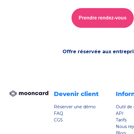
pour en savoir plus ainsi que nos modalités de désabo
Prendre rendez-vous
Offre réservée aux entrepr
Devenir client
Infor
Réserver une démo
Outil de
Vos données.
FAQ
API
Votre choix.
CGS
Tarifs
Nous rej
Comme beaucoup de sites web, nous utilisons des cookies. Ils
nous permettent de suivre votre parcours en ligne. C'est grâce à
Blog