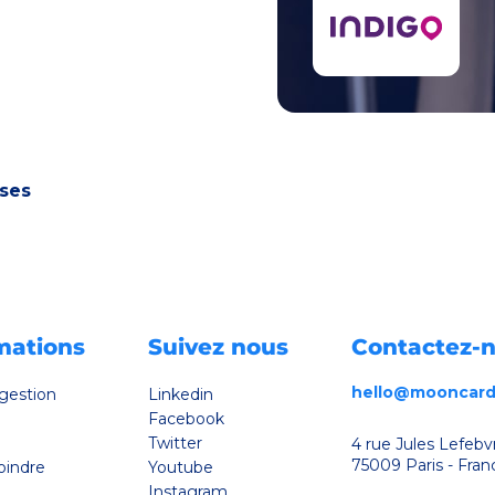
nnement.
*
ises
mations
Suivez nous
Contactez-
hello@mooncard
 gestion
Linkedin
Facebook
Twitter
4 rue Jules Lefebv
75009 Paris - Fran
oindre
Youtube
Instagram