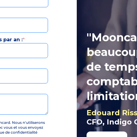
"Moonca
 par an :
*
beaucoup
de temp
comptabil
limitatio
Edouard Ris
CFO, Indigo
card. Nous n'utiliserons
ec vous et vous envoyez
e de confidentialité