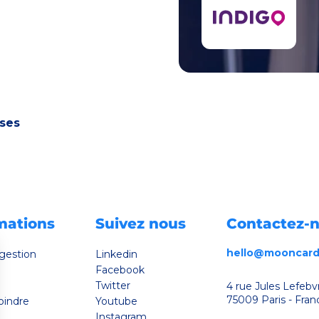
nnement.
*
ises
mations
Suivez nous
Contactez-
hello@mooncard
 gestion
Linkedin
Facebook
Twitter
4 rue Jules Lefebv
75009 Paris - Fran
oindre
Youtube
Instagram