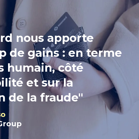
rd nous apporte
 de gains : en terme
s humain, côté
ité et sur la
n de la fraude"
so
 Group