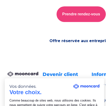
pour en savoir plus ainsi que nos modalités de désabo
Prendre rendez-vous
Offre réservée aux entrepr
Devenir client
Infor
Réserver une démo
Outil de
Vos données.
FAQ
API
Votre choix.
CGS
Tarifs
Nous rej
Comme beaucoup de sites web, nous utilisons des cookies. Ils
nous permettent de suivre votre parcours en ligne. C'est grâce à
Blog