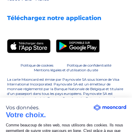
Téléchargez notre application
Politique de cookies
Politique de confidentialité
Mentions légales et d'utilisation du site
La carte Mooncard est émise par Paynovate SA sous licence de Visa
International Incorporated. Paynovate SA est un émetteur de
monnaie réglementé par la Banque Nationale de Belgique et titulaire
d'un passeport dans tous les pays européens. Paynovate SA est
enregistrée auprès de la Banque-Carrefour des Entreprises sous le
numéro BE0506 763 929. Paynovate SA est un membre principal de
Vos données.
Visa. Visa et la marque Visa sont des marques déposées de Visa
International Incorporated.
Votre choix.
Le site www.mooncard.co est édité par la société Moongroup SAS au
Comme beaucoup de sites web, nous utilisons des cookies. Ils nous
capital de 285 411,70 €, dont le siège se situe 68 rue du Faubourg
permettent de suivre votre parcours en ligne. C'est grâce à eux que
Saint-Honoré 75008 Paris, RCS Paris 818 620 783. La société est