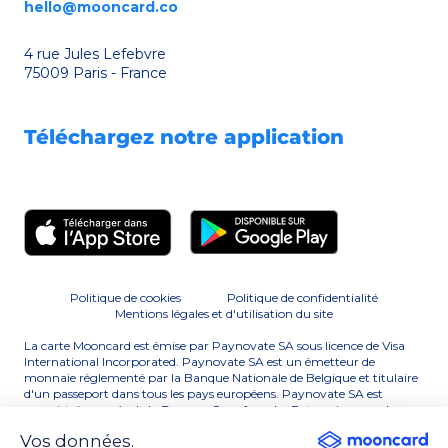
hello@mooncard.co
4 rue Jules Lefebvre
75009 Paris - France
Téléchargez notre application
Politique de cookies
Politique de confidentialité
Mentions légales et d'utilisation du site
La carte Mooncard est émise par Paynovate SA sous licence de Visa
International Incorporated. Paynovate SA est un émetteur de
monnaie réglementé par la Banque Nationale de Belgique et titulaire
d'un passeport dans tous les pays européens. Paynovate SA est
enregistrée auprès de la Banque-Carrefour des Entreprises sous le
numéro BE0506 763 929. Paynovate SA est un membre principal de
Vos données.
Visa. Visa et la marque Visa sont des marques déposées de Visa